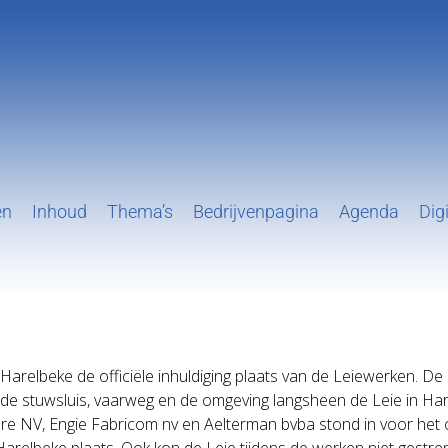
en
Inhoud
Thema’s
Bedrijvenpagina
Agenda
Digi
relbeke de officiële inhuldiging plaats van de Leiewerken. De 
 stuwsluis, vaarweg en de omgeving langsheen de Leie in Hare
 NV, Engie Fabricom nv en Aelterman bvba stond in voor het o
relbeke plaats. Ook kon de Leie tijdens de werken niet gestre