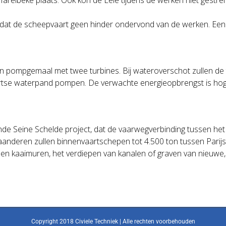
, zodat de scheepvaart geen hinder ondervond van de werken. Een
pompgemaal met twee turbines. Bij wateroverschot zullen de 
tse waterpand pompen. De verwachte energieopbrengst is hoge
e Seine Schelde project, dat de vaarwegverbinding tussen het 
 Vlaanderen zullen binnenvaartschepen tot 4.500 ton tussen Par
 en kaaimuren, het verdiepen van kanalen of graven van nieuwe,
Copyright 2018 Civiele Techniek | Alle rechten voorbehouden