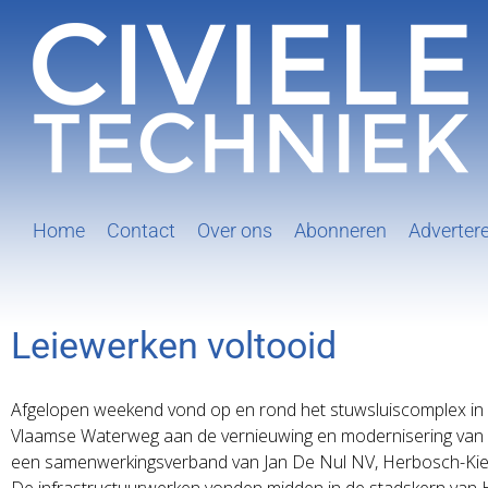
Ga
naar
inhoud
Home
Contact
Over ons
Abonneren
Adverter
Leiewerken voltooid
Afgelopen weekend vond op en rond het stuwsluiscomplex in Ha
Vlaamse Waterweg aan de vernieuwing en modernisering van de
een samenwerkingsverband van Jan De Nul NV, Herbosch-Kiere
De infrastructuurwerken vonden midden in de stadskern van Ha