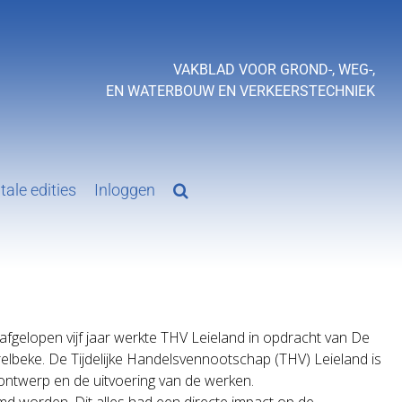
VAKBLAD VOOR GROND-, WEG-,
EN WATERBOUW EN VERKEERSTECHNIEK
tale edities
Inloggen
afgelopen vijf jaar werkte THV Leieland in opdracht van De
lbeke. De Tijdelijke Handelsvennootschap (THV) Leieland is
ntwerp en de uitvoering van de werken.
md worden. Dit alles had een directe impact op de