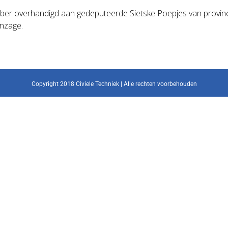
ember overhandigd aan gedeputeerde Sietske Poepjes van provi
inzage.
Copyright 2018 Civiele Techniek | Alle rechten voorbehouden