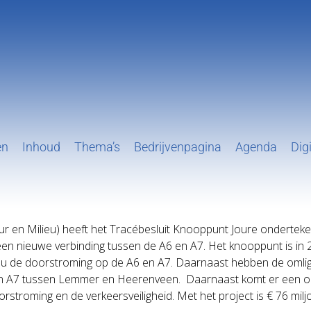
en
Inhoud
Thema’s
Bedrijvenpagina
Agenda
Digi
r en Milieu) heeft het Tracébesluit Knooppunt Joure onderteke
een nieuwe verbinding tussen de A6 en A7. Het knooppunt is in 
 nu de doorstroming op de A6 en A7. Daarnaast hebben de omli
n A7 tussen Lemmer en Heerenveen. Daarnaast komt er een onge
troming en de verkeersveiligheid. Met het project is € 76 miljo