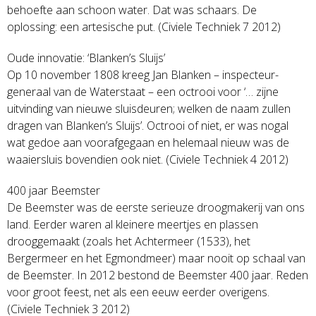
behoefte aan schoon water. Dat was schaars. De
oplossing: een artesische put. (Civiele Techniek 7 2012)
Oude innovatie: ‘Blanken’s Sluijs’
Op 10 november 1808 kreeg Jan Blanken – inspecteur-
generaal van de Waterstaat – een octrooi voor ‘… zijne
uitvinding van nieuwe sluisdeuren; welken de naam zullen
dragen van Blanken’s Sluijs’. Octrooi of niet, er was nogal
wat gedoe aan voorafgegaan en helemaal nieuw was de
waaiersluis bovendien ook niet. (Civiele Techniek 4 2012)
400 jaar Beemster
De Beemster was de eerste serieuze droogmakerij van ons
land. Eerder waren al kleinere meertjes en plassen
drooggemaakt (zoals het Achtermeer (1533), het
Bergermeer en het Egmondmeer) maar nooit op schaal van
de Beemster. In 2012 bestond de Beemster 400 jaar. Reden
voor groot feest, net als een eeuw eerder overigens.
(Civiele Techniek 3 2012)