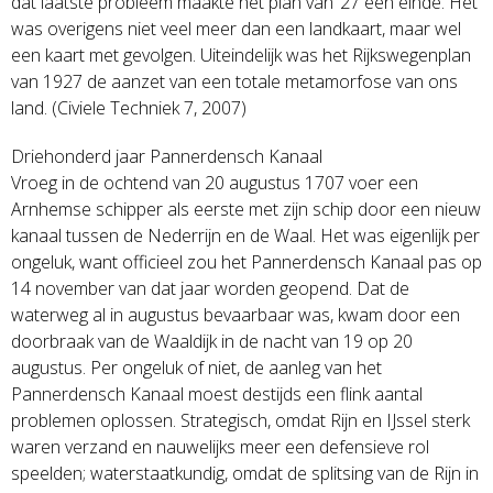
dat laatste probleem maakte het plan van ’27 een einde. Het
was overigens niet veel meer dan een landkaart, maar wel
een kaart met gevolgen. Uiteindelijk was het Rijkswegenplan
van 1927 de aanzet van een totale metamorfose van ons
land. (Civiele Techniek 7, 2007)
Driehonderd jaar Pannerdensch Kanaal
Vroeg in de ochtend van 20 augustus 1707 voer een
Arnhemse schipper als eerste met zijn schip door een nieuw
kanaal tussen de Nederrijn en de Waal. Het was eigenlijk per
ongeluk, want officieel zou het Pannerdensch Kanaal pas op
14 november van dat jaar worden geopend. Dat de
waterweg al in augustus bevaarbaar was, kwam door een
doorbraak van de Waaldijk in de nacht van 19 op 20
augustus. Per ongeluk of niet, de aanleg van het
Pannerdensch Kanaal moest destijds een flink aantal
problemen oplossen. Strategisch, omdat Rijn en IJssel sterk
waren verzand en nauwelijks meer een defensieve rol
speelden; waterstaatkundig, omdat de splitsing van de Rijn in