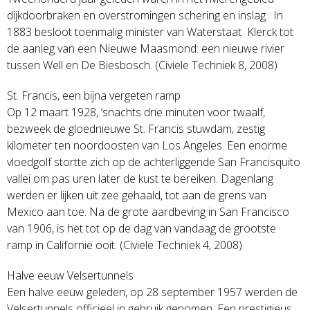
dijkdoorbraken en overstromingen schering en inslag. In
1883 besloot toenmalig minister van Waterstaat Klerck tot
de aanleg van een Nieuwe Maasmond: een nieuwe rivier
tussen Well en De Biesbosch. (Civiele Techniek 8, 2008)
St. Francis, een bijna vergeten ramp
Op 12 maart 1928, ‘snachts drie minuten voor twaalf,
bezweek de gloednieuwe St. Francis stuwdam, zestig
kilometer ten noordoosten van Los Angeles. Een enorme
vloedgolf stortte zich op de achterliggende San Francisquito
vallei om pas uren later de kust te bereiken. Dagenlang
werden er lijken uit zee gehaald, tot aan de grens van
Mexico aan toe. Na de grote aardbeving in San Francisco
van 1906, is het tot op de dag van vandaag de grootste
ramp in Californië ooit. (Civiele Techniek 4, 2008)
Halve eeuw Velsertunnels
Een halve eeuw geleden, op 28 september 1957 werden de
Velsertunnels officieel in gebruik genomen. Een prestigieus,