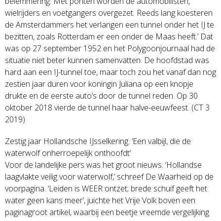
belemmering. Met ponten worden de automobilisten,
wielrijders en voetgangers overgezet. Reeds lang koesteren
de Amsterdammers het verlangen een tunnel onder het IJ te
bezitten, zoals Rotterdam er een onder de Maas heeft.’ Dat
was op 27 september 1952 en het Polygoonjournaal had de
situatie niet beter kunnen samenvatten. De hoofdstad was
hard aan een IJ-tunnel toe, maar toch zou het vanaf dan nog
zestien jaar duren voor koningin Juliana op een knopje
drukte en de eerste auto’s door de tunnel reden. Op 30
oktober 2018 vierde de tunnel haar halve-eeuwfeest. (CT 3
2019)
Zestig jaar Hollandsche IJsselkering. ‘Een valbijl, die de
waterwolf onherroepelijk onthoofdt’
Voor de landelijke pers was het groot nieuws. ‘Hollandse
laagvlakte veilig voor waterwolf,’ schreef De Waarheid op de
voorpagina. ‘Leiden is WEER ontzet; brede schuif geeft het
water geen kans meer’, juichte het Vrije Volk boven een
paginagroot artikel, waarbij een beetje vreemde vergelijking