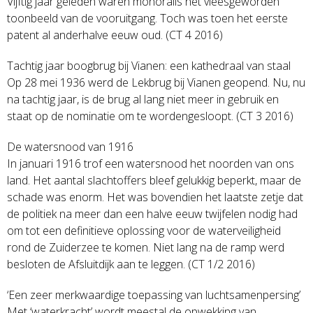
Vijftig jaar geleden waren monorails het vleesgeworden
toonbeeld van de vooruitgang. Toch was toen het eerste
patent al anderhalve eeuw oud. (CT 4 2016)
Tachtig jaar boogbrug bij Vianen: een kathedraal van staal
Op 28 mei 1936 werd de Lekbrug bij Vianen geopend. Nu, nu
na tachtig jaar, is de brug al lang niet meer in gebruik en
staat op de nominatie om te wordengesloopt. (CT 3 2016)
De watersnood van 1916
In januari 1916 trof een watersnood het noorden van ons
land. Het aantal slachtoffers bleef gelukkig beperkt, maar de
schade was enorm. Het was bovendien het laatste zetje dat
de politiek na meer dan een halve eeuw twijfelen nodig had
om tot een definitieve oplossing voor de waterveiligheid
rond de Zuiderzee te komen. Niet lang na de ramp werd
besloten de Afsluitdijk aan te leggen. (CT 1/2 2016)
‘Een zeer merkwaardige toepassing van luchtsamenpersing’
Met ‘waterkracht’ wordt meestal de opwekking van