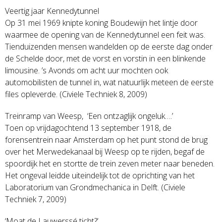
Veertig jaar Kennedytunnel
Op 31 mei 1969 knipte koning Boudewijn het lintje door
waarmee de opening van de Kennedytunnel een feit was.
Tienduizenden mensen wandelden op de eerste dag onder
de Schelde door, met de vorst en vorstin in een blinkende
limousine. ’s Avonds om acht uur mochten ook
automobilisten de tunnel in, wat natuurlijk meteen de eerste
files opleverde. (Civiele Techniek 8, 2009)
Treinramp van Weesp, ‘Een ontzaglijk ongeluk….’
Toen op vrijdagochtend 13 september 1918, de
forensentrein naar Amsterdam op het punt stond de brug
over het Merwedekanaal bij Weesp op te rijden, begaf de
spoordijk het en stortte de trein zeven meter naar beneden.
Het ongeval leidde uiteindelijk tot de oprichting van het
Laboratorium van Grondmechanica in Delft. (Civiele
Techniek 7, 2009)
‘Moat de Lauwerssé ticht?’