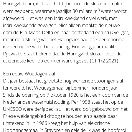
Haringvlietdam, inclusief het bijbehorende sluizencomplex
3
werd geopend, waarmee jaarlijks 30 miljard m
water wordt
afgevoerd. Het was een indrukwekkend civiel werk, met
indrukwekkende gevolgen. Niet alleen maakte de nieuwe
dam de Rijn-Maas Delta en haar achterland een stuk veiliger,
maar de afsluiting van het Haringvliet had ook een enorme
invloed op de waterhuishouding. Eind vorig jaar maakte
Rijkswaterstaat bekend dat de Haringvliet sluizen voor de
duizendste keer op een kier waren gezet. (CT 1/2 2021)
Een eeuw Woudagemaal
Dit jaar bestaat het grootste nog werkende stoomgemaal
ter wereld, het Woudagemaal bij Lemmer, honderd jaar.
Sinds de opening op 7 oktober 1920 is het een icoon van de
Nederlandse waterhuishouding. Per 1998 staat het op de
UNESCO werelderfgoedlijst. Het werd ooit gebouwd om het
Friese weidengebied droog te houden en slaagde daar
uitstekend in. In 1966 kreeg het hulp van elektrische
Hooglandgemaal in Stavoren en geleidelijk was de hoofdrol