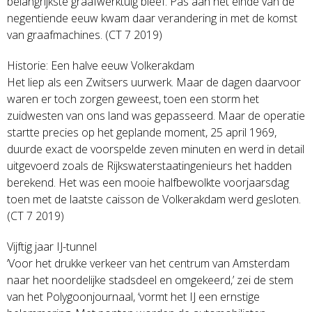
belangrijkste graafwerktuig bleef. Pas aan het einde van de
negentiende eeuw kwam daar verandering in met de komst
van graafmachines. (CT 7 2019)
Historie: Een halve eeuw Volkerakdam
Het liep als een Zwitsers uurwerk. Maar de dagen daarvoor
waren er toch zorgen geweest, toen een storm het
zuidwesten van ons land was gepasseerd. Maar de operatie
startte precies op het geplande moment, 25 april 1969,
duurde exact de voorspelde zeven minuten en werd in detail
uitgevoerd zoals de Rijkswaterstaatingenieurs het hadden
berekend. Het was een mooie halfbewolkte voorjaarsdag
toen met de laatste caisson de Volkerakdam werd gesloten.
(CT 7 2019)
Vijftig jaar IJ-tunnel
‘Voor het drukke verkeer van het centrum van Amsterdam
naar het noordelijke stadsdeel en omgekeerd,’ zei de stem
van het Polygoonjournaal, ‘vormt het IJ een ernstige