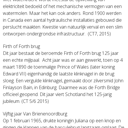
elektriciteit bedoeld of het mechanische vermogen van een
watermolen. Maar het kan ook anders. Rond 1900 werden
in Canada een aantal hydraulische installaties gebouwd die
perslucht maakten. Kwestie van natuurlijk verval en een slim
ontworpen ondergrondse infrastructuur. (CT7, 2015)
Firth of Forth brug
Dit jaar bestaat de beroemde Firth of Forth brug 125 jaar
een echte mijlpaal. Acht jaar was er aan gewerkt, toen op 4
maart 1890 de toenmalige Prince of Wales (later koning
Edward VII) eigenhandig de laatste klinknagel in de brug
sloeg. Een vergulde klinknagel, gemaakt door zilversmid John
Finlayson Bain, in Edinburg. Daarmee was de Forth Bridge
officieel geopend. Dit jaar viert Schotland het 125-jarig
jubileum. (CT 5/6 2015)
Vijftig jaar Van Brienenoordburg
Op 1 februari 1965, drukte koningin Juliana op een knop en
gingen de klappen van de basculebrug langzaam omlaag. De