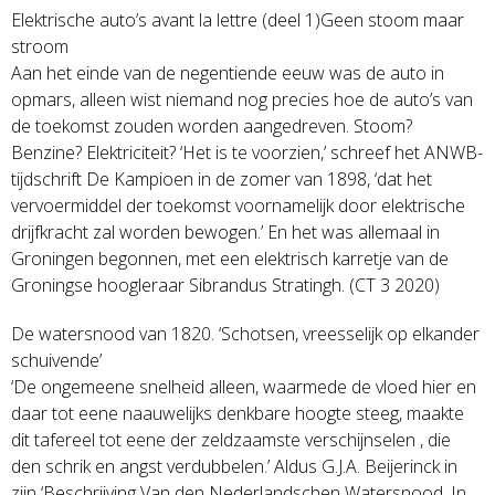
Elektrische auto’s avant la lettre (deel 1)Geen stoom maar
stroom
Aan het einde van de negentiende eeuw was de auto in
opmars, alleen wist niemand nog precies hoe de auto’s van
de toekomst zouden worden aangedreven. Stoom?
Benzine? Elektriciteit? ‘Het is te voorzien,’ schreef het ANWB-
tijdschrift De Kampioen in de zomer van 1898, ‘dat het
vervoermiddel der toekomst voornamelijk door elektrische
drijfkracht zal worden bewogen.’ En het was allemaal in
Groningen begonnen, met een elektrisch karretje van de
Groningse hoogleraar Sibrandus Stratingh. (CT 3 2020)
De watersnood van 1820. ‘Schotsen, vreesselijk op elkander
schuivende’
‘De ongemeene snelheid alleen, waarmede de vloed hier en
daar tot eene naauwelijks denkbare hoogte steeg, maakte
dit tafereel tot eene der zeldzaamste verschijnselen , die
den schrik en angst verdubbelen.’ Aldus G.J.A. Beijerinck in
zijn ‘Beschrijving Van den Nederlandschen Watersnood, In