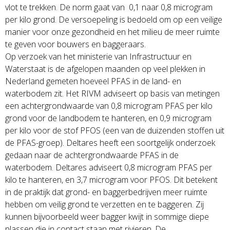
vlot te trekken. De norm gaat van 0,1 naar 0,8 microgram
per kilo grond. De versoepeling is bedoeld om op een veilige
manier voor onze gezondheid en het milieu de meer ruimte
te geven voor bouwers en baggeraars.
Op verzoek van het ministerie van Infrastructuur en
Waterstaat is de afgelopen maanden op veel plekken in
Nederland gemeten hoeveel PFAS in de land- en
waterbodem zit. Het RIVM adviseert op basis van metingen
een achtergrondwaarde van 0,8 microgram PFAS per kilo
grond voor de landbodem te hanteren, en 0,9 microgram
per kilo voor de stof PFOS (een van de duizenden stoffen uit
de PFAS-groep). Deltares heeft een soortgelijk onderzoek
gedaan naar de achtergrondwaarde PFAS in de
waterbodem. Deltares adviseert 0,8 microgram PFAS per
kilo te hanteren, en 3,7 microgram voor PFOS. Dit betekent
in de praktijk dat grond- en baggerbedrijven meer ruimte
hebben om veilig grond te verzetten en te baggeren. Zij
kunnen bijvoorbeeld weer bagger kwijt in sommige diepe
plassen die in contact staan met rivieren. De